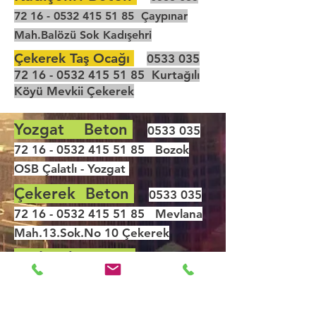
72 16 - 0532
415 51 85
Çaypınar
Mah.Balözü Sok Kadışehri
Çekerek Taş Ocağı
0533 035
72 16 - 0532
415 51 85
Kurtağılı
Köyü Mevkii Çekerek
Yozgat Beton
0533 035
72 16 - 0532
415 51 85
Bozok
OSB Çalatlı - Yozgat
Çekerek Beton
0533 035
72 16 - 0532
415 51 85
Mevlana
Mah.13.Sok.No 10 Çekerek
Aydıncık Beton
0533 035
72 16 - 0532
415 51 85
Danlıdağ
Mah. Aydıncık